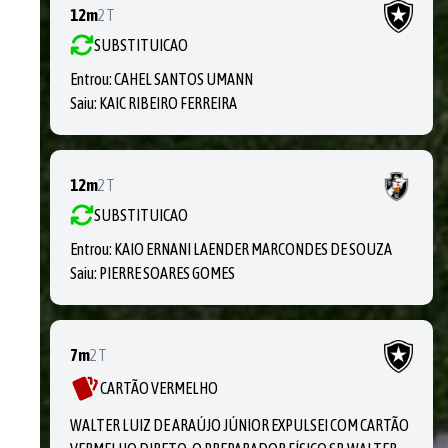
12m
2T
SUBSTITUICAO
Entrou:
CAHEL SANTOS UMANN
Saiu:
KAIC RIBEIRO FERREIRA
12m
2T
SUBSTITUICAO
Entrou:
KAIO ERNANI LAENDER MARCONDES DE SOUZA
Saiu:
PIERRE SOARES GOMES
7m
2T
CARTÃO VERMELHO
WALTER LUIZ DE ARAÚJO JÚNIOR EXPULSEI COM CARTÃO