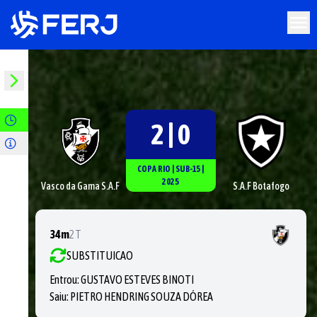
2 | 0
COPA RIO
|
SUB-15
|
2025
Vasco da Gama S.A.F
S.A.F Botafogo
34m
2T
SUBSTITUICAO
Entrou:
GUSTAVO ESTEVES BINOTI
Saiu:
PIETRO HENDRING SOUZA DÓREA