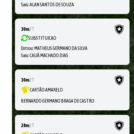
Saiu:
ALAN SANTOS DE SOUZA
30m
2T
SUBSTITUICAO
Entrou:
MATHEUS GERMANO DA SILVA
Saiu:
CAUÃ MACHADO DIAS
30m
2T
CARTÃO AMARELO
BERNARDO GERMANO BRAGA DE CASTRO
28m
2T