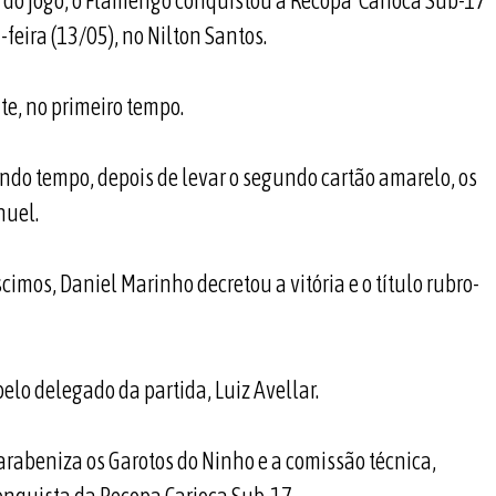
e do jogo, o Flamengo conquistou a Recopa Carioca Sub-17
-feira (13/05), no Nilton Santos.
nte, no primeiro tempo.
undo tempo, depois de levar o segundo cartão amarelo, os
nuel.
mos, Daniel Marinho decretou a vitória e o título rubro-
elo delegado da partida, Luiz Avellar.
parabeniza os Garotos do Ninho e a comissão técnica,