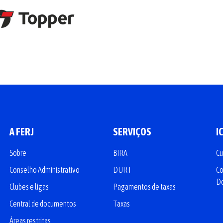
A FERJ
SERVIÇOS
I
Sobre
BIRA
Cu
Conselho Administrativo
DURT
Co
D
Clubes e ligas
Pagamentos de taxas
Central de documentos
Taxas
Áreas restritas