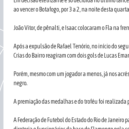
Em decisão eletrizante e só decidida no último lanc
ao vencer o Botafogo, por 3 a 2, na noite desta quarta
João Vitor, de pênalti, e Isaac colocaram o Fla na fre
Após a expulsão de Rafael Tenório, no início do seg
Crias do Bairro reagiram com dois gols de Lucas Ema
Porém, mesmo com um jogador a menos, já nos acrésci
negro.
A premiação das medalhas e do troféu foi realizada p
A Federação de Futebol do Estado do Rio de Janeiro 