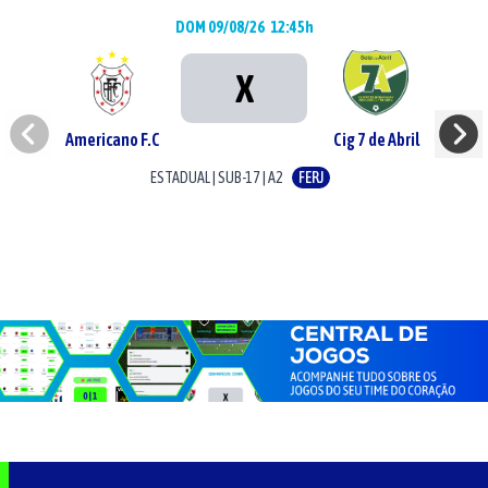
DOM 09/08/26
12:45h
X
Americano F.C
Cig 7 de Abril
ESTADUAL
|
SUB-17
|
A2
FERJ